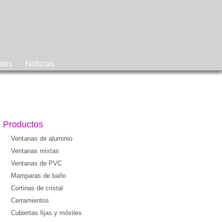
ntes
Noticias
Productos
Ventanas de aluminio
Ventanas mixtas
Ventanas de PVC
Mamparas de baño
Cortinas de cristal
Cerramientos
Cubiertas fijas y móviles