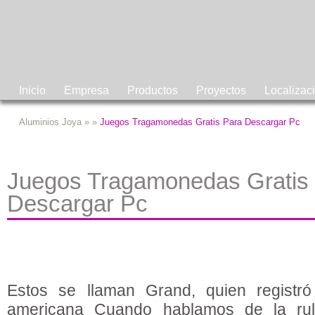
Inicio
Empresa
Productos
Proyectos
Localizac
Aluminios Joya
»
»
Juegos Tragamonedas Gratis Para Descargar Pc
Juegos Tragamonedas Gratis
Descargar Pc
Juegos Tragamonedas Gratis
Descargar Pc
Estos se llaman Grand, quien registró
americana Cuando hablamos de la rul