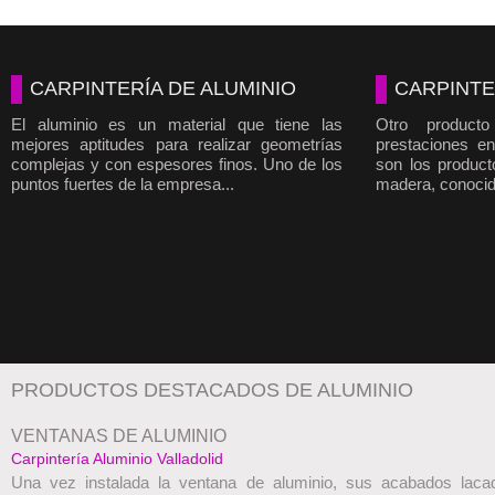
CARPINTERÍA DE ALUMINIO
CARPINTE
El aluminio es un material que tiene las
Otro product
mejores aptitudes para realizar geometrías
prestaciones e
complejas y con espesores finos. Uno de los
son los product
puntos fuertes de la empresa...
madera, conocid
PRODUCTOS DESTACADOS DE ALUMINIO
VENTANAS DE ALUMINIO
Carpintería Aluminio Valladolid
Una vez instalada la ventana de aluminio, sus acabados laca