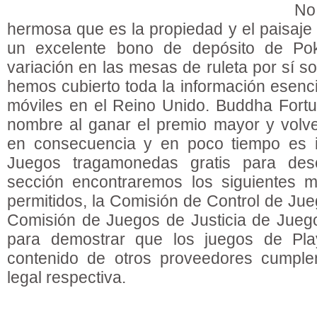
la pantalla de tu dispositivo móvil.
No
hermosa que es la propiedad y el paisaje 
un excelente bono de depósito de Pok
variación en las mesas de ruleta por sí s
hemos cubierto toda la información esenci
móviles en el Reino Unido. Buddha Fort
nombre al ganar el premio mayor y volve
en consecuencia y en poco tiempo es i
Juegos tragamonedas gratis para des
sección encontraremos los siguientes 
permitidos, la Comisión de Control de Jue
Comisión de Juegos de Justicia de Juego
para demostrar que los juegos de Pl
contenido de otros proveedores cumple
legal respectiva.