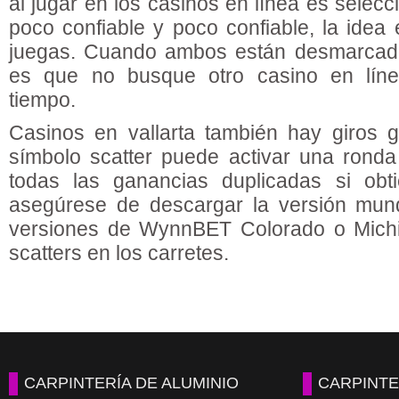
al jugar en los casinos en línea es selec
poco confiable y poco confiable, la idea 
juegas. Cuando ambos están desmarcado
es que no busque otro casino en líne
tiempo.
Casinos en vallarta también hay giros gr
símbolo scatter puede activar una ronda
todas las ganancias duplicadas si obt
asegúrese de descargar la versión mund
versiones de WynnBET Colorado o Michi
scatters en los carretes.
CARPINTERÍA DE ALUMINIO
CARPINTE