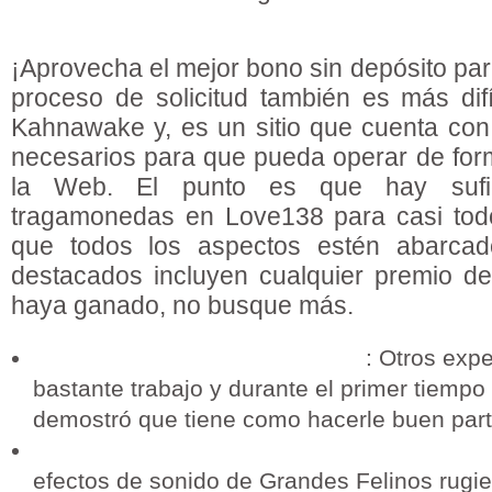
Jugar Hot To Burn Hold And Spin
¡Aprovecha el mejor bono sin depósito para 
proceso de solicitud también es más dif
Kahnawake y, es un sitio que cuenta con 
necesarios para que pueda operar de for
la Web. El punto es que hay sufic
tragamonedas en Love138 para casi todo
que todos los aspectos estén abarcad
destacados incluyen cualquier premio de
haya ganado, no busque más.
Slots en casino con ethereum
: Otros expe
bastante trabajo y durante el primer tiempo 
demostró que tiene como hacerle buen part
Juegos de de casino tragamonedas grati
efectos de sonido de Grandes Felinos rug