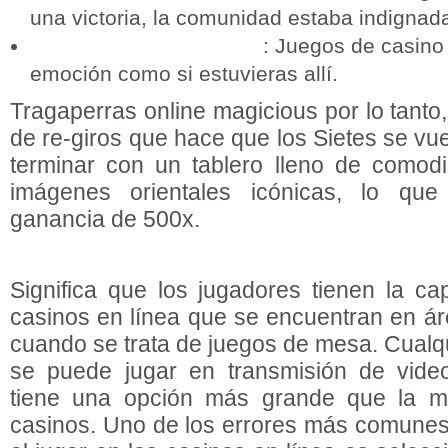
una victoria, la comunidad estaba indignad
Ruleta De Probabilidad
: Juegos de casino 
emoción como si estuvieras allí.
Tragaperras online magicious por lo tanto
de re-giros que hace que los Sietes se vu
terminar con un tablero lleno de comodi
imágenes orientales icónicas, lo que
ganancia de 500x.
Los mejores casinos electrónico
Significa que los jugadores tienen la c
casinos en línea que se encuentran en á
cuando se trata de juegos de mesa. Cualq
se puede jugar en transmisión de vide
tiene una opción más grande que la ma
casinos. Uno de los errores más comune