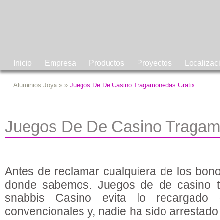
Inicio
Empresa
Productos
Proyectos
Localizac
Aluminios Joya
»
»
Juegos De De Casino Tragamonedas Gratis
Juegos De De Casino Tragam
Juegos De De Casino Tragam
Antes de reclamar cualquiera de los bono
donde sabemos. Juegos de de casino t
snabbis Casino evita lo recargado 
convencionales y, nadie ha sido arrestado