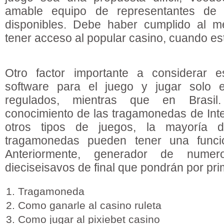
amable equipo de representantes de a
disponibles. Debe haber cumplido al 
tener acceso al popular casino, cuando esté
Las emociones fuertes del juego 
Otro factor importante a considerar 
software para el juego y jugar solo e
regulados, mientras que en Brasi
conocimiento de las tragamonedas de Inte
otros tipos de juegos, la mayoría 
tragamonedas pueden tener una funció
Anteriormente, generador de numer
dieciseisavos de final que pondrán por pri
Tragamoneda
Como ganarle al casino ruleta
Como jugar al pixiebet casino